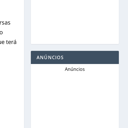
rsas
do
ue terá
ANÚNCIOS
Anúncios