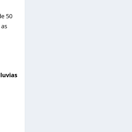
de 50
 as
luvias