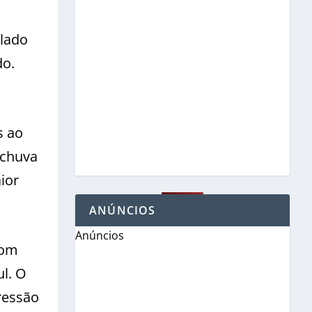
blado
do.
s ao
 chuva
ior
ANÚNCIOS
Anúncios
com
ul. O
ressão