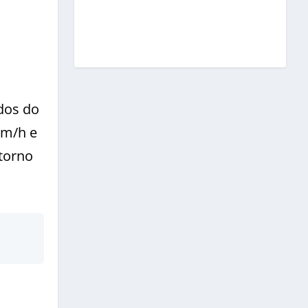
dos do
km/h e
torno