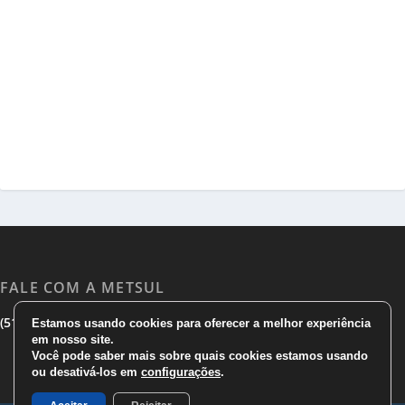
FALE COM A METSUL
|
|
(51) 3533 1983
(51)3785 7752
comercial@metsul.com
Estamos usando cookies para oferecer a melhor experiência
em nosso site.
Você pode saber mais sobre quais cookies estamos usando
ou desativá-los em
configurações
.