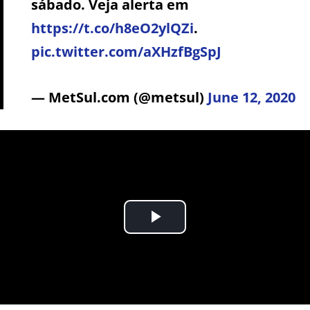
sábado. Veja alerta em
https://t.co/h8eO2ylQZi
.
pic.twitter.com/aXHzfBgSpJ
— MetSul.com (@metsul)
June 12, 2020