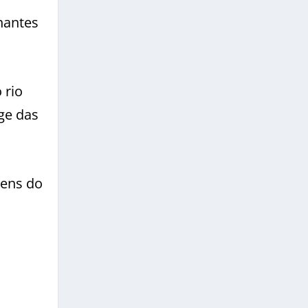
hantes
 rio
ge das
gens do