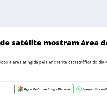
 de satélite mostram área d
ou a área atingida pela enchente catastrófica do dia 
Siga a MetSul no Google Discover
Compartilhe no