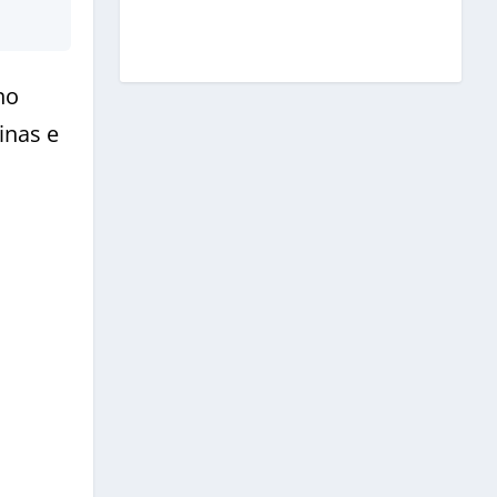
no
inas e