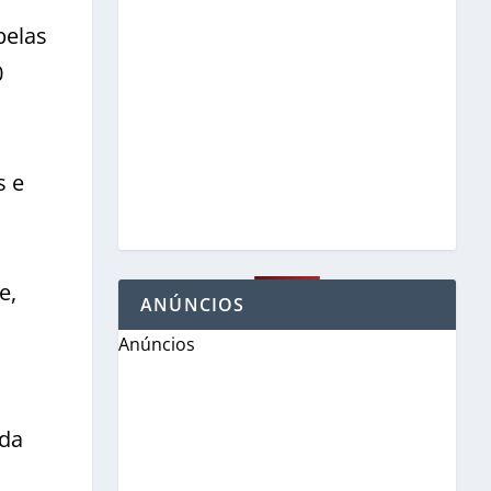
pelas
0
s e
e,
ANÚNCIOS
Anúncios
 da