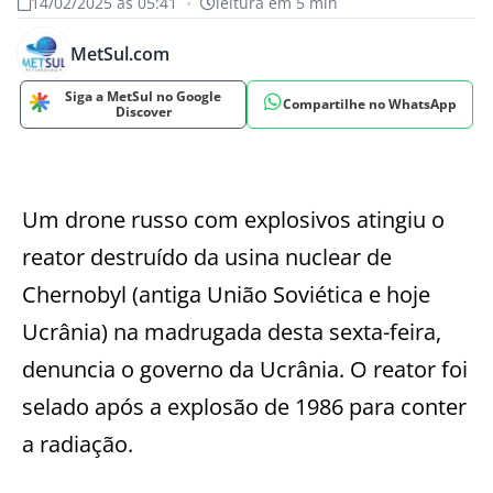
14/02/2025 às 05:41
•
leitura em 5 min
MetSul.com
Siga a MetSul no Google
Compartilhe no WhatsApp
Discover
Um drone russo com explosivos atingiu o
reator destruído da usina nuclear de
Chernobyl (antiga União Soviética e hoje
Ucrânia) na madrugada desta sexta-feira,
denuncia o governo da Ucrânia. O reator foi
selado após a explosão de 1986 para conter
a radiação.