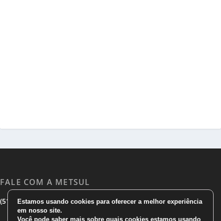
FALE COM A METSUL
|
|
(51) 3533 1983
(51)3785 7752
comercial@metsul.com
Estamos usando cookies para oferecer a melhor experiência
em nosso site.
Você pode saber mais sobre quais cookies estamos usando