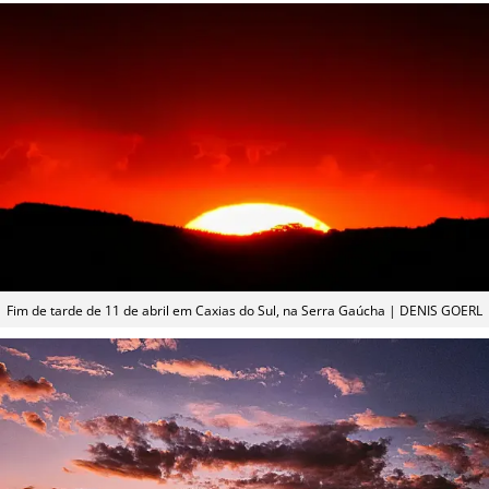
Fim de tarde de 11 de abril em Caxias do Sul, na Serra Gaúcha | DENIS GOERL