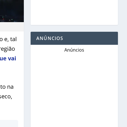
e, tal
ANÚNCIOS
região
Anúncios
ue vai
to na
seco,