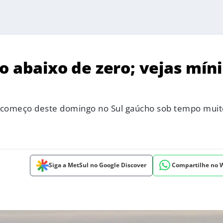
o abaixo de zero; vejas mín
 começo deste domingo no Sul gaúcho sob tempo muito
Siga a MetSul no Google Discover
Compartilhe no