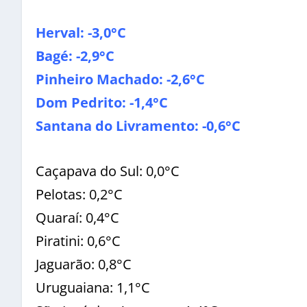
Herval: -3,0°C
Bagé: -2,9°C
Pinheiro Machado: -2,6°C
Dom Pedrito: -1,4°C
Santana do Livramento: -0,6°C
Caçapava do Sul: 0,0°C
Pelotas: 0,2°C
Quaraí: 0,4°C
Piratini: 0,6°C
Jaguarão: 0,8°C
Uruguaiana: 1,1°C