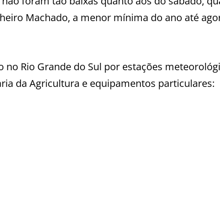
 não foram tão baixas quanto aos do sábado, q
inheiro Machado, a menor mínima do ano até ago
o no Rio Grande do Sul por estações meteorológ
aria da Agricultura e equipamentos particulares: