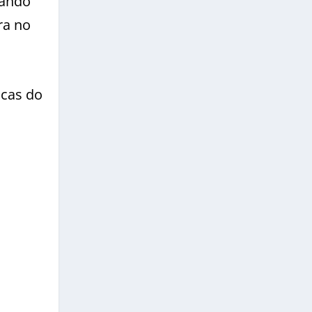
uando
ra no
icas do