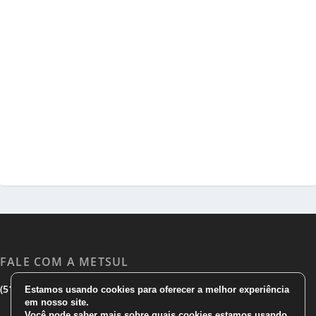
FALE COM A METSUL
|
|
(51) 3533 1983
(51)3785 7752
comercial@metsul.com
Estamos usando cookies para oferecer a melhor experiência
em nosso site.
Você pode saber mais sobre quais cookies estamos usando