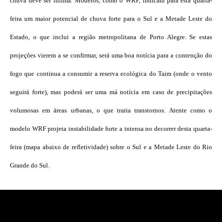
chuva deve ser ínfima. Modelos, como o WRF, indicam para esta quarta-
feira um maior potencial de chuva forte para o Sul e a Metade Leste do
Estado, o que inclui a região metropolitana de Porto Alegre. Se estas
projeções vierem a se confirmar, será uma boa notícia para a contenção do
fogo que continua a consumir a reserva ecológica do Taim (onde o vento
seguirá forte), mas poderá ser uma má notícia em caso de precipitações
volumosas em áreas urbanas, o que traria transtornos. Atente como o
modelo WRF projeta instabilidade forte a intensa no decorrer desta quarta-
feira (mapa abaixo de refletividade) sobre o Sul e a Metade Leste do Rio
Grande do Sul.