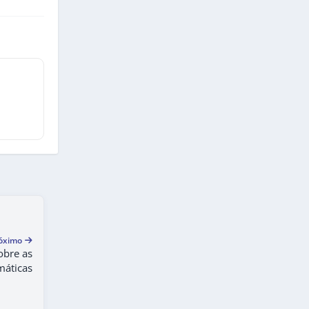
óximo
obre as
máticas