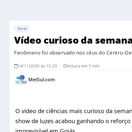
Geral
Vídeo curioso da semana
Fenômeno foi observado nos céus do Centro-Oes
14/11/2020 às 15:29
•
leitura em 5 min
MetSul.com
O vídeo de ciências mais curioso da semana
show de luzes acabou ganhando o reforço 
imprevisível em Goiás.