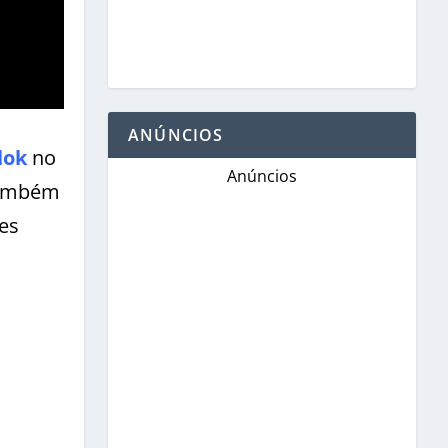
ANÚNCIOS
lok
no
Anúncios
também
zes