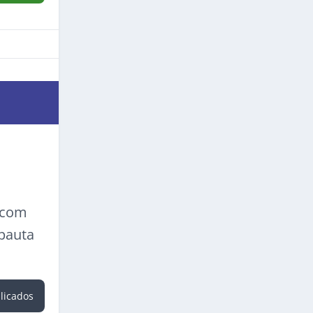
a com
 pauta
blicados