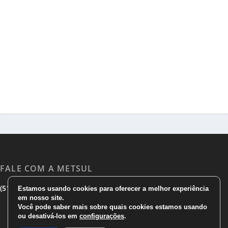
FALE COM A METSUL
|
|
(51) 3533 1983
(51)3785 7752
comercial@metsul.com
Estamos usando cookies para oferecer a melhor experiência
em nosso site.
Você pode saber mais sobre quais cookies estamos usando
ou desativá-los em
configurações
.