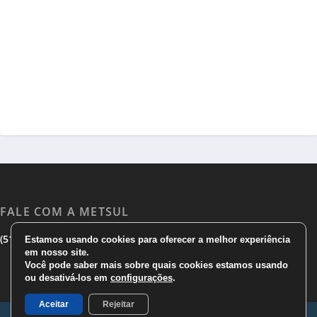
FALE COM A METSUL
|
|
(51) 3533 1983
(51)3785 7752
comercial@metsul.com
Estamos usando cookies para oferecer a melhor experiência
em nosso site.
Você pode saber mais sobre quais cookies estamos usando
ou desativá-los em
configurações
.
Aceitar
Rejeitar