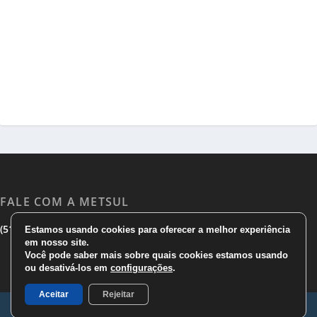
FALE COM A METSUL
|
|
(51) 3533 1983
(51)3785 7752
comercial@metsul.com
Estamos usando cookies para oferecer a melhor experiência
em nosso site.
Você pode saber mais sobre quais cookies estamos usando
ou desativá-los em
configurações
.
Aceitar
Rejeitar