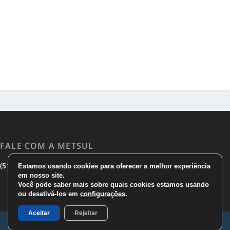
FALE COM A METSUL
|
|
(51) 3533 1983
(51)3785 7752
comercial@metsul.com
Estamos usando cookies para oferecer a melhor experiência
em nosso site.
Você pode saber mais sobre quais cookies estamos usando
ou desativá-los em
configurações
.
Aceitar
Rejeitar