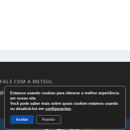
FALE COM A METSUL
|
|
(51) 3533 1983
(51)3785 7752
comercial@metsul.com
Estamos usando cookies para oferecer a melhor experiência
em nosso site.
Você pode saber mais sobre quais cookies estamos usando
ou desativá-los em
configurações
.
Aceitar
Rejeitar