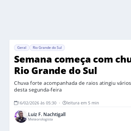
Geral
Rio Grande do Sul
Semana começa com chuv
Rio Grande do Sul
Chuva forte acompanhada de raios atingiu vário
desta segunda-feira
16/02/2026 às 05:30
•
leitura em 5 min
Luiz F. Nachtigall
Meteorologista