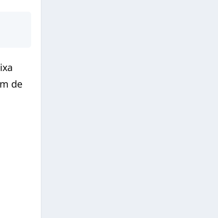
ixa
ém de