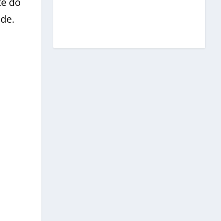
te do
de.