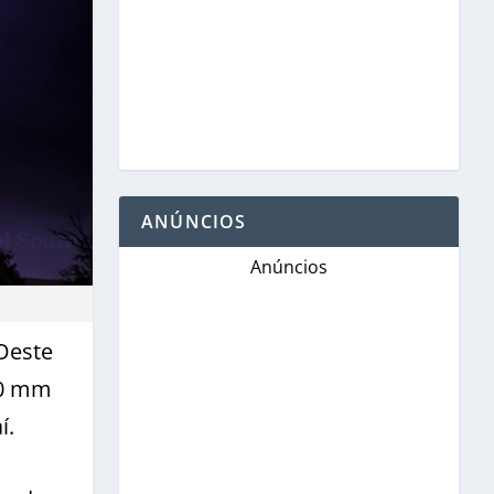
ANÚNCIOS
Anúncios
 Oeste
50 mm
í.