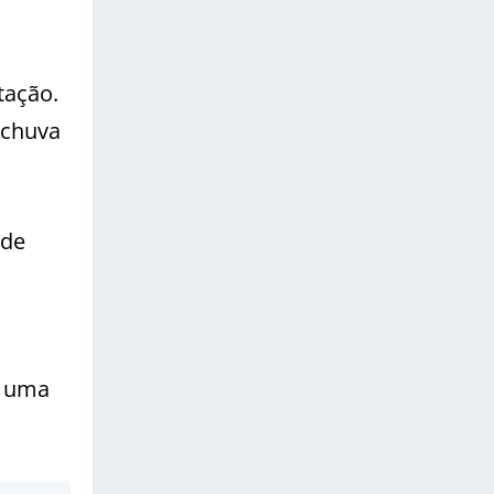
tação.
 chuva
ade
b uma