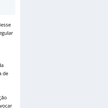
Nesse
egular
da
a de
ção
vocar