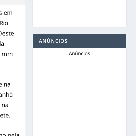
es em
Rio
Oeste
ANÚNCIOS
da
00 mm
Anúncios
e na
manhã
 na
ete.
ho pela