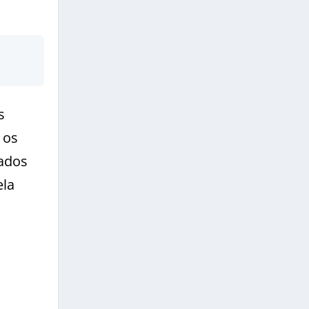
s
 os
lados
ela