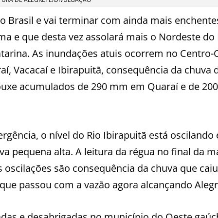
 Brasil e vai terminar com ainda mais enchent
ma e que desta vez assolará mais o Nordeste do 
Catarina. As inundações atuis ocorrem no Centro-
í, Vacacaí e Ibirapuitã, consequência da chuva 
rouxe acumulados de 290 mm em Quaraí e de 2
gência, o nível do Rio Ibirapuitã está oscilando 
 pequena alta. A leitura da régua no final da 
 oscilações são consequência da chuva que caiu
que passou com a vazão agora alcançando Alegr
das e desabrigadas no município do Oeste gaúc