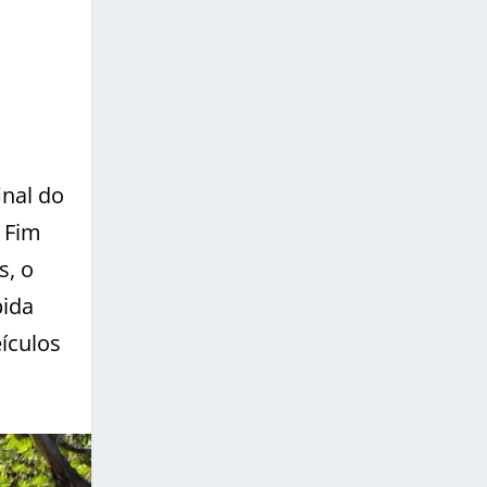
inal do
m Fim
s, o
bida
ículos