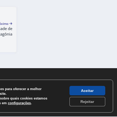
óximo
dade de
tagônia
s para oferecer a melhor
Aceitar
ite.
sobre quais cookies estamos
Rejeitar
os em
configurações
.