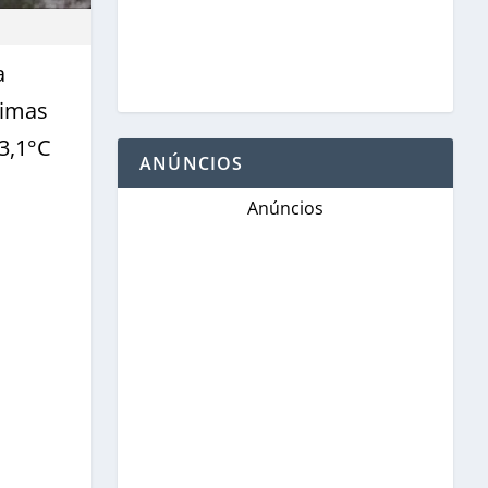
a
nimas
3,1°C
ANÚNCIOS
Anúncios