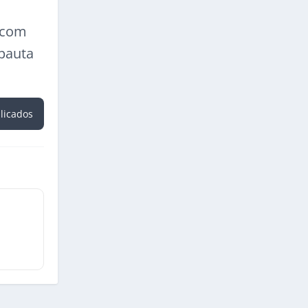
a com
 pauta
blicados