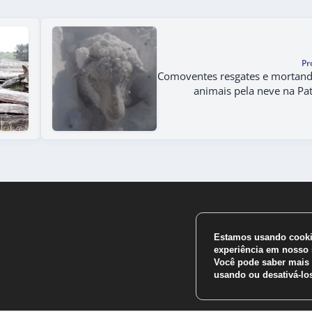
Pr
Comoventes resgates e mortan
animais pela neve na Pa
Estamos usando cookie
experiência em nosso s
Você pode saber mais 
usando ou desativá-l