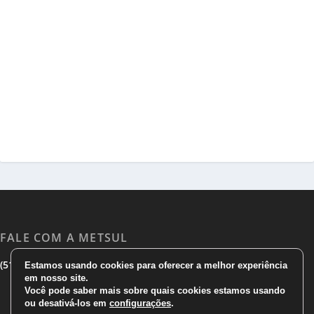
FALE COM A METSUL
|
|
(51) 3533 1983
(51)3785 7752
comercial@metsul.com
Estamos usando cookies para oferecer a melhor experiência
em nosso site.
Você pode saber mais sobre quais cookies estamos usando
ou desativá-los em
configurações
.