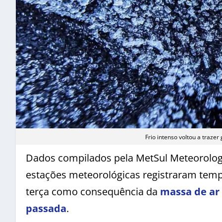
Frio intenso voltou a traz
Dados compilados pela MetSul Meteorolo
estações meteorológicas registraram temp
terça como consequência da
massa de ar 
passada
.