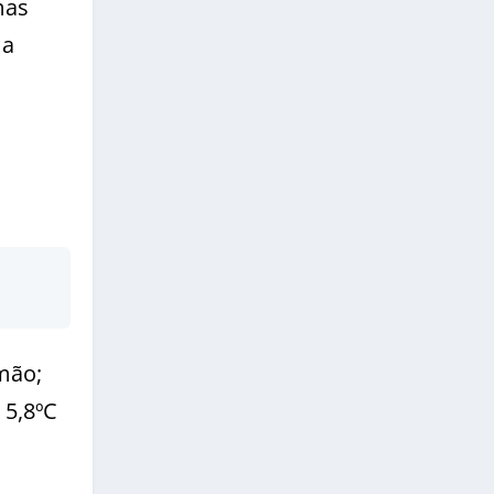
mas
ma
mão;
 5,8ºC