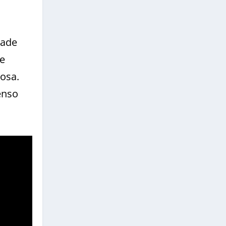
tade
de
Rosa.
enso