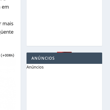
a em
r mais
qüente
ANÚNCIOS
Anúncios