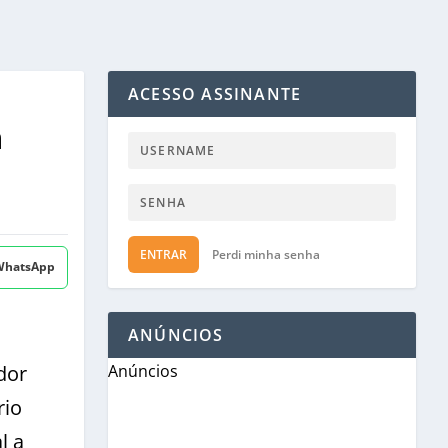
ACESSO ASSINANTE
m
ENTRAR
Perdi minha senha
 WhatsApp
ANÚNCIOS
dor
Anúncios
rio
l a