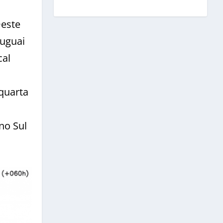
Oeste
ruguai
cal
 quarta
no Sul