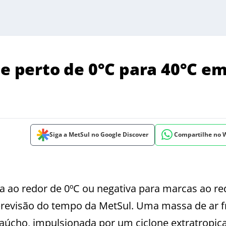
de perto de 0°C para 40°C e
Siga a MetSul no Google Discover
Compartilhe no
ra ao redor de 0ºC ou negativa para marcas ao re
previsão do tempo da MetSul. Uma massa de ar f
gaúcho, impulsionada por um ciclone extratropica