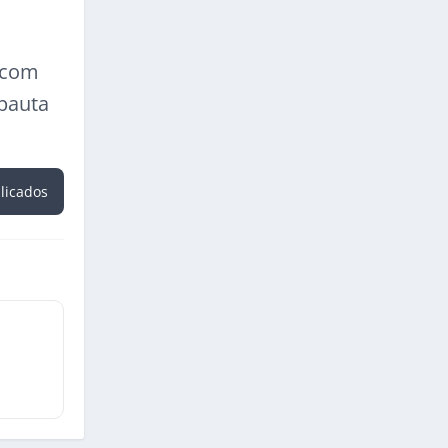
a com
 pauta
blicados