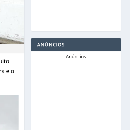
ANÚNCIOS
Anúncios
uito
ra e o