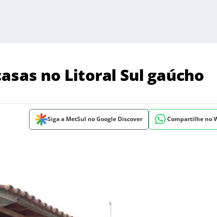
asas no Litoral Sul gaúcho
Siga a MetSul no Google Discover
Compartilhe no