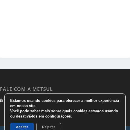
FALE COM A METSUL
|
|
(51) 3533 1983
(51)3785 7752
comercial@metsul.com
Estamos usando cookies para oferecer a melhor experiência
em nosso site.
Você pode saber mais sobre quais cookies estamos usando
ou desativá-los em
configurações
.
Aceitar
Rejeitar