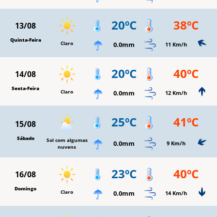
20ºC
38ºC
13/08
Quinta-Feira
Claro
0.0mm
11 Km/h
20ºC
40ºC
14/08
Sexta-Feira
Claro
0.0mm
12 Km/h
25ºC
41ºC
15/08
Sábado
Sol com algumas
0.0mm
9 Km/h
nuvens
23ºC
40ºC
16/08
Domingo
Claro
0.0mm
14 Km/h