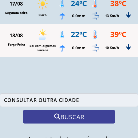
24ºC
38ºC
17/08
Segunda-Feira
Claro
0.0mm
13 Km/h
22ºC
39ºC
18/08
Terça-Feira
Sol com algumas
0.0mm
10 Km/h
nuvens
BUSCAR