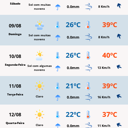
Sábado
Sol com muitas
0.0mm
8 Km/h
nuvens
26ºC
39ºC
09/08
Domingo
Sol com muitas
0.0mm
8 Km/h
nuvens
26ºC
40ºC
10/08
Segunda-Feira
Sol com algumas
0.0mm
13 Km/h
nuvens
21ºC
39ºC
11/08
Terça-Feira
Claro
0.0mm
16 Km/h
22ºC
37ºC
12/08
Quarta-Feira
Claro
0.0mm
11 Km/h