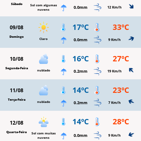
Sábado
Sol com algumas
0.0mm
12 Km/h
nuvens
17ºC
33ºC
09/08
Domingo
Claro
0.0mm
9 Km/h
16ºC
27ºC
10/08
Segunda-Feira
nublado
0.2mm
19 Km/h
14ºC
23ºC
11/08
Terça-Feira
nublado
0.2mm
7 Km/h
14ºC
28ºC
12/08
Quarta-Feira
Sol com muitas
0.0mm
9 Km/h
nuvens