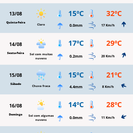
15ºC
32ºC
13/08
Quinta-Feira
Claro
0.0mm
17 Km/h
17ºC
29ºC
14/08
Sexta-Feira
Sol com muitas
0.2mm
20 Km/h
nuvens
15ºC
21ºC
15/08
Sábado
Chuva fraca
4.4mm
8 Km/h
14ºC
28ºC
16/08
Domingo
Sol com algumas
0.0mm
11 Km/h
nuvens