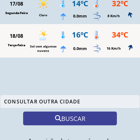
14ºC
32ºC
17/08
Segunda-Feira
Claro
0.0mm
8 Km/h
16ºC
34ºC
18/08
Terça-Feira
Sol com algumas
0.0mm
16 Km/h
nuvens
BUSCAR