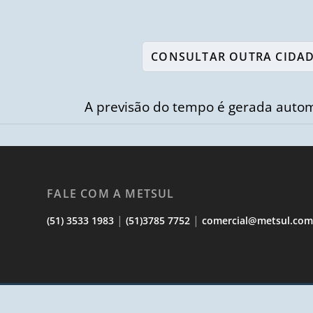
A previsão do tempo é gerada autom
FALE COM A METSUL
|
|
(51) 3533 1983
(51)3785 7752
comercial@metsul.co