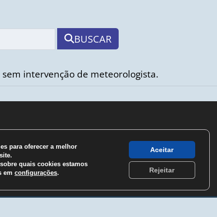
BUSCAR
 sem intervenção de meteorologista.
s para oferecer a melhor
Aceitar
ite.
sobre quais cookies estamos
Rejeitar
os em
configurações
.