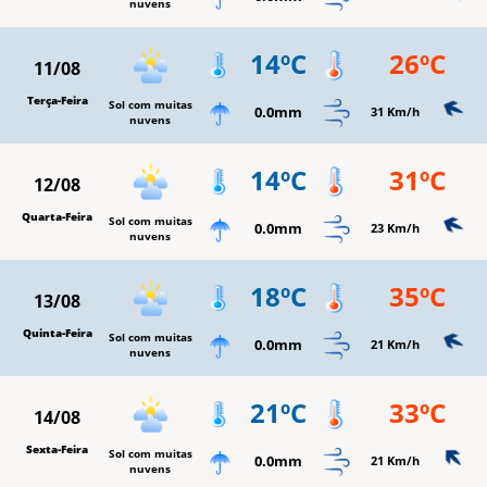
nuvens
14ºC
26ºC
11/08
Terça-Feira
Sol com muitas
0.0mm
31 Km/h
nuvens
14ºC
31ºC
12/08
Quarta-Feira
Sol com muitas
0.0mm
23 Km/h
nuvens
18ºC
35ºC
13/08
Quinta-Feira
Sol com muitas
0.0mm
21 Km/h
nuvens
21ºC
33ºC
14/08
Sexta-Feira
Sol com muitas
0.0mm
21 Km/h
nuvens