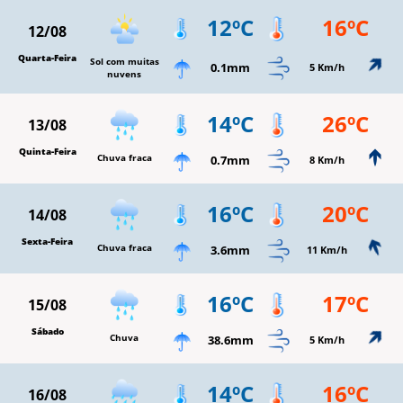
12ºC
16ºC
12/08
Quarta-Feira
Sol com muitas
0.1mm
5 Km/h
nuvens
14ºC
26ºC
13/08
Quinta-Feira
Chuva fraca
0.7mm
8 Km/h
16ºC
20ºC
14/08
Sexta-Feira
Chuva fraca
3.6mm
11 Km/h
16ºC
17ºC
15/08
Sábado
Chuva
38.6mm
5 Km/h
14ºC
16ºC
16/08