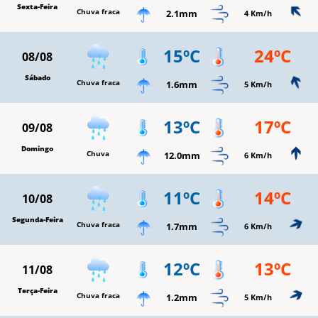
Sexta-Feira
Chuva fraca
2.1mm
4 Km/h
15ºC
24ºC
08/08
Sábado
Chuva fraca
1.6mm
5 Km/h
13ºC
17ºC
09/08
Domingo
Chuva
12.0mm
6 Km/h
11ºC
14ºC
10/08
Segunda-Feira
Chuva fraca
1.7mm
6 Km/h
12ºC
13ºC
11/08
Terça-Feira
Chuva fraca
1.2mm
5 Km/h