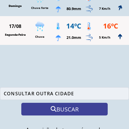
Domingo
Chuva forte
80.9mm
7 Km/h
14ºC
16ºC
17/08
Segunda-Feira
Chuva
21.0mm
5 Km/h
BUSCAR