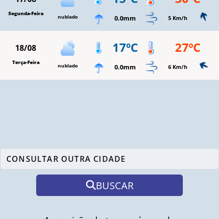
Segunda-Feira
nublado
0.0mm
5 Km/h
17ºC
27ºC
18/08
Terça-Feira
nublado
0.0mm
6 Km/h
BUSCAR