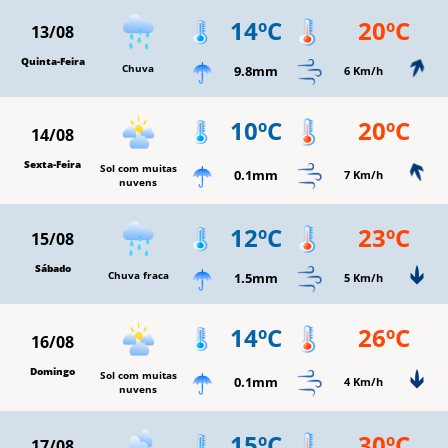
14ºC
20ºC
13/08
Quinta-Feira
Chuva
9.8mm
6 Km/h
10ºC
20ºC
14/08
Sexta-Feira
Sol com muitas
0.1mm
7 Km/h
nuvens
12ºC
23ºC
15/08
Sábado
Chuva fraca
1.5mm
5 Km/h
14ºC
26ºC
16/08
Domingo
Sol com muitas
0.1mm
4 Km/h
nuvens
15ºC
30ºC
17/08