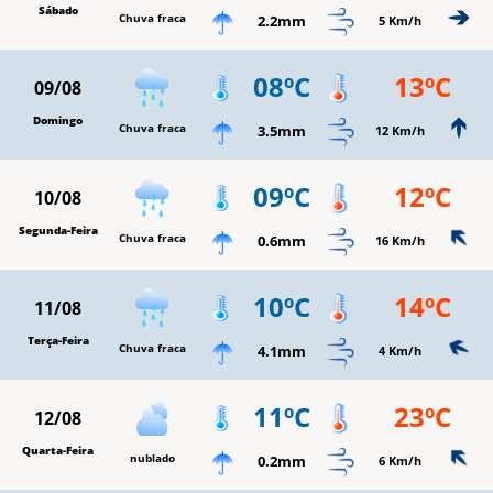
Sábado
Chuva fraca
2.2mm
5 Km/h
08ºC
13ºC
09/08
Domingo
Chuva fraca
3.5mm
12 Km/h
09ºC
12ºC
10/08
Segunda-Feira
Chuva fraca
0.6mm
16 Km/h
10ºC
14ºC
11/08
Terça-Feira
Chuva fraca
4.1mm
4 Km/h
11ºC
23ºC
12/08
Quarta-Feira
nublado
0.2mm
6 Km/h