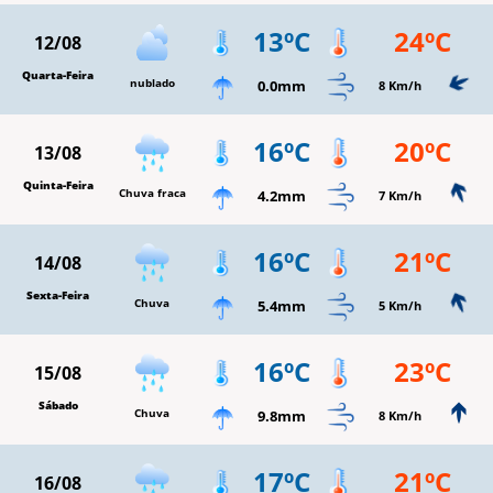
13ºC
24ºC
12/08
Quarta-Feira
nublado
0.0mm
8 Km/h
16ºC
20ºC
13/08
Quinta-Feira
Chuva fraca
4.2mm
7 Km/h
16ºC
21ºC
14/08
Sexta-Feira
Chuva
5.4mm
5 Km/h
16ºC
23ºC
15/08
Sábado
Chuva
9.8mm
8 Km/h
17ºC
21ºC
16/08