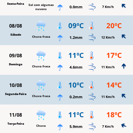
Sexta-Feira
Sol com algumas
0.0mm
7 Km/h
nuvens
09ºC
20ºC
08/08
Sábado
Chuva fraca
1.2mm
12 Km/h
11ºC
17ºC
09/08
Domingo
Chuva fraca
4.6mm
11 Km/h
10ºC
14ºC
10/08
Segunda-Feira
Chuva fraca
0.2mm
11 Km/h
11ºC
18ºC
11/08
Terça-Feira
Chuva
5.9mm
7 Km/h