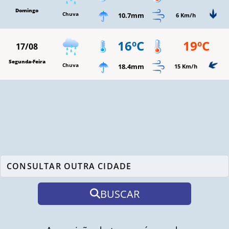
Domingo
Chuva
10.7mm
6 Km/h
16ºC
19ºC
17/08
Segunda-Feira
Chuva
18.4mm
15 Km/h
BUSCAR