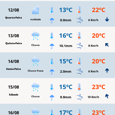
13ºC
22ºC
12/08
Quarta-Feira
nublado
0.0mm
6 Km/h
16ºC
20ºC
13/08
Quinta-Feira
Chuva
10.1mm
8 Km/h
15ºC
20ºC
14/08
Sexta-Feira
Chuva fraca
2.0mm
6 Km/h
15ºC
23ºC
15/08
Sábado
Chuva
9.9mm
10 Km/h
17ºC
23ºC
16/08