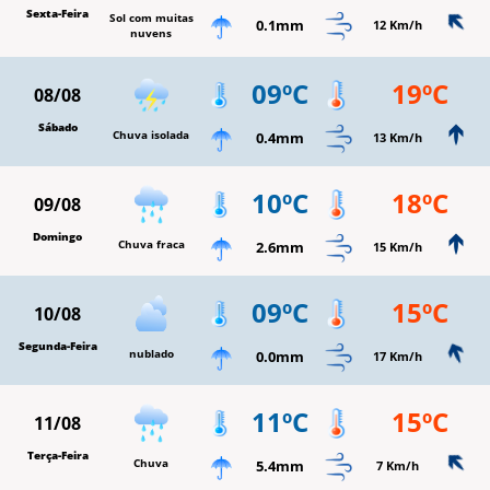
Sexta-Feira
Sol com muitas
0.1mm
12 Km/h
nuvens
09ºC
19ºC
08/08
Sábado
Chuva isolada
0.4mm
13 Km/h
10ºC
18ºC
09/08
Domingo
Chuva fraca
2.6mm
15 Km/h
09ºC
15ºC
10/08
Segunda-Feira
nublado
0.0mm
17 Km/h
11ºC
15ºC
11/08
Terça-Feira
Chuva
5.4mm
7 Km/h