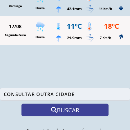
Domingo
Chuva
42.1mm
14 Km/h
11ºC
18ºC
17/08
Segunda-Feira
Chuva
21.9mm
7 Km/h
BUSCAR