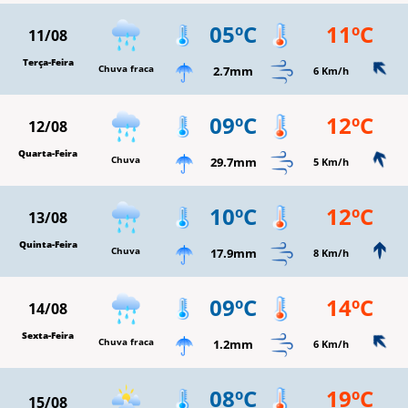
05ºC
11ºC
11/08
Terça-Feira
Chuva fraca
2.7mm
6 Km/h
09ºC
12ºC
12/08
Quarta-Feira
Chuva
29.7mm
5 Km/h
10ºC
12ºC
13/08
Quinta-Feira
Chuva
17.9mm
8 Km/h
09ºC
14ºC
14/08
Sexta-Feira
Chuva fraca
1.2mm
6 Km/h
08ºC
19ºC
15/08