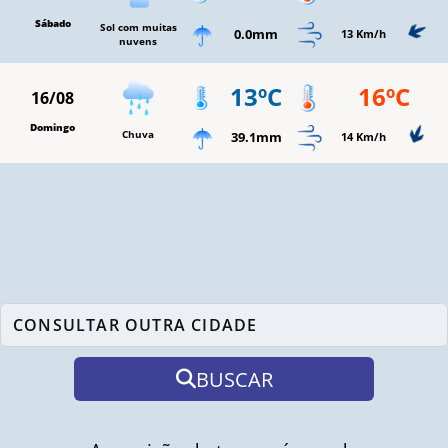
Sábado
Sol com muitas
0.0mm
13 Km/h
nuvens
13ºC
16ºC
16/08
Domingo
Chuva
39.1mm
14 Km/h
BUSCAR