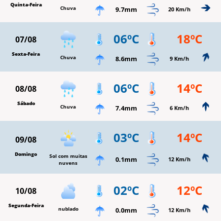
Quinta-Feira
Chuva
9.7mm
20 Km/h
06ºC
18ºC
07/08
Sexta-Feira
Chuva
8.6mm
9 Km/h
06ºC
14ºC
08/08
Sábado
Chuva
7.4mm
6 Km/h
03ºC
14ºC
09/08
Domingo
Sol com muitas
0.1mm
12 Km/h
nuvens
02ºC
12ºC
10/08
Segunda-Feira
nublado
0.0mm
12 Km/h