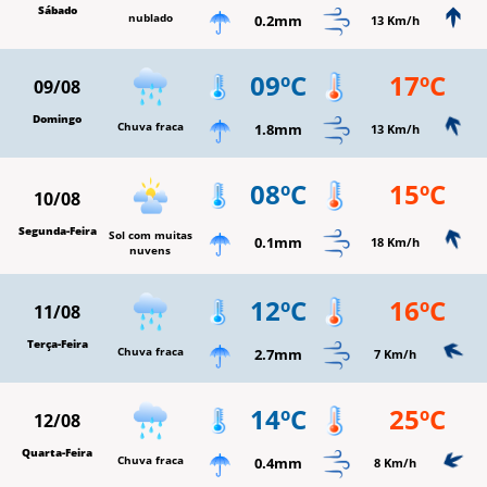
Sábado
nublado
0.2mm
13 Km/h
09ºC
17ºC
09/08
Domingo
Chuva fraca
1.8mm
13 Km/h
08ºC
15ºC
10/08
Segunda-Feira
Sol com muitas
0.1mm
18 Km/h
nuvens
12ºC
16ºC
11/08
Terça-Feira
Chuva fraca
2.7mm
7 Km/h
14ºC
25ºC
12/08
Quarta-Feira
Chuva fraca
0.4mm
8 Km/h