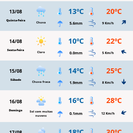
13ºC
20ºC
13/08
Quinta-Feira
Chuva
5.6mm
9 Km/h
10ºC
22ºC
14/08
Sexta-Feira
Claro
0.0mm
5 Km/h
14ºC
25ºC
15/08
Sábado
Chuva fraca
1.9mm
8 Km/h
16ºC
28ºC
16/08
Domingo
Sol com muitas
0.1mm
12 Km/h
nuvens
18ºC
30ºC
17/08