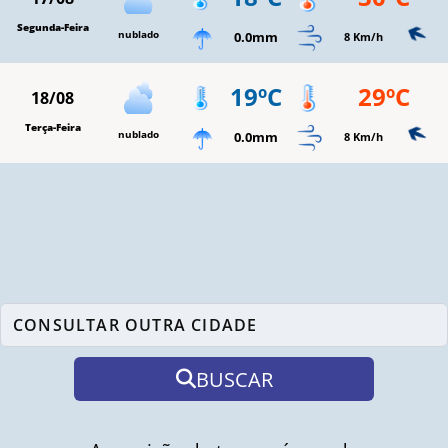
Segunda-Feira
nublado
0.0mm
8 Km/h
19ºC
29ºC
18/08
Terça-Feira
nublado
0.0mm
8 Km/h
BUSCAR