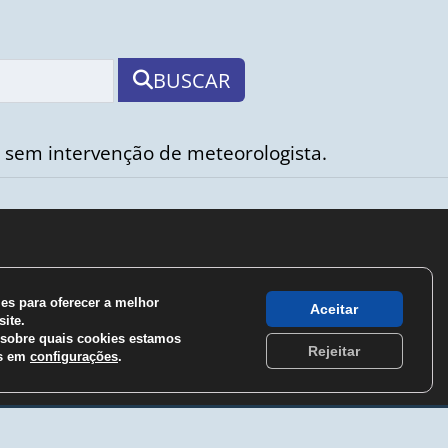
BUSCAR
 sem intervenção de meteorologista.
s para oferecer a melhor
Aceitar
ite.
sobre quais cookies estamos
Rejeitar
os em
configurações
.