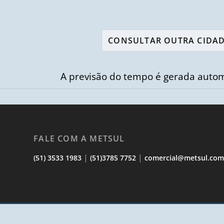
A previsão do tempo é gerada autom
FALE COM A METSUL
|
|
(51) 3533 1983
(51)3785 7752
comercial@metsul.co