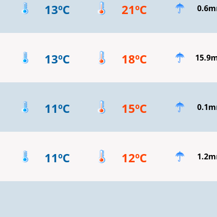
13ºC
21ºC
0.6
13ºC
18ºC
15.9
11ºC
15ºC
0.1
11ºC
12ºC
1.2