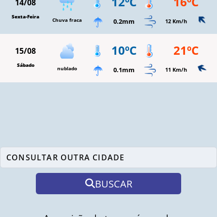
12ºC
16ºC
14/08
Sexta-Feira
Chuva fraca
0.2mm
12 Km/h
10ºC
21ºC
15/08
Sábado
nublado
0.1mm
11 Km/h
BUSCAR