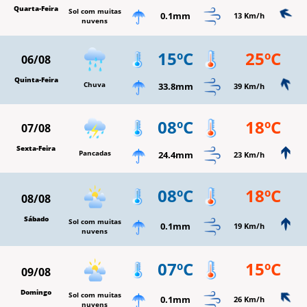
Quarta-Feira
Sol com muitas
0.1mm
13 Km/h
nuvens
15ºC
25ºC
06/08
Quinta-Feira
Chuva
33.8mm
39 Km/h
08ºC
18ºC
07/08
Sexta-Feira
Pancadas
24.4mm
23 Km/h
08ºC
18ºC
08/08
Sábado
Sol com muitas
0.1mm
19 Km/h
nuvens
07ºC
15ºC
09/08
Domingo
Sol com muitas
0.1mm
26 Km/h
nuvens