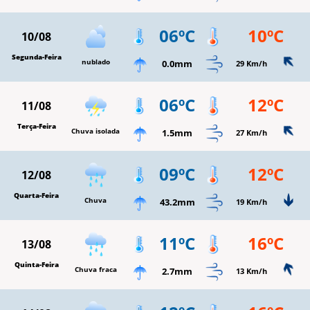
06ºC
10ºC
10/08
Segunda-Feira
nublado
0.0mm
29 Km/h
06ºC
12ºC
11/08
Terça-Feira
Chuva isolada
1.5mm
27 Km/h
09ºC
12ºC
12/08
Quarta-Feira
Chuva
43.2mm
19 Km/h
11ºC
16ºC
13/08
Quinta-Feira
Chuva fraca
2.7mm
13 Km/h