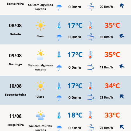
Sexta-Feira
Sol com algumas
0.0mm
20 Km/h
nuvens
17ºC
35ºC
08/08
Sábado
Claro
0.0mm
16 Km/h
17ºC
35ºC
09/08
Domingo
Sol com algumas
0.0mm
11 Km/h
nuvens
17ºC
34ºC
10/08
Segunda-Feira
Claro
0.0mm
21 Km/h
18ºC
33ºC
11/08
Terça-Feira
Sol com muitas
0.1mm
27 Km/h
nuvens