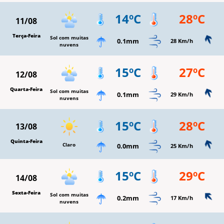
14ºC
28ºC
11/08
Terça-Feira
Sol com muitas
0.1mm
28 Km/h
nuvens
15ºC
27ºC
12/08
Quarta-Feira
Sol com muitas
0.1mm
29 Km/h
nuvens
15ºC
28ºC
13/08
Quinta-Feira
Claro
0.0mm
25 Km/h
15ºC
29ºC
14/08
Sexta-Feira
Sol com muitas
0.2mm
17 Km/h
nuvens