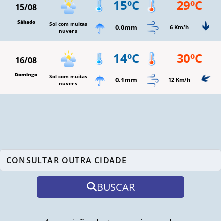
15ºC
29ºC
15/08
Sábado
Sol com muitas
0.0mm
6 Km/h
nuvens
14ºC
30ºC
16/08
Domingo
Sol com muitas
0.1mm
12 Km/h
nuvens
BUSCAR