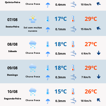
Quinta-Feira
Chuva fraca
0.4mm
10 Km/h
17ºC
29ºC
07/08
Sexta-Feira
Sol com muitas
0.1mm
15 Km/h
nuvens
18ºC
27ºC
08/08
Sábado
Chuva fraca
0.5mm
6 Km/h
18ºC
29ºC
09/08
Domingo
Chuva fraca
0.3mm
7 Km/h
15ºC
26ºC
10/08
Segunda-Feira
Chuva fraca
0.3mm
18 Km/h