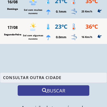
21ºC
35ºC
16/08
Domingo
Sol com muitas
0.1mm
25 Km/h
nuvens
23ºC
36ºC
17/08
Segunda-Feira
Sol com algumas
0.0mm
16 Km/h
nuvens
BUSCAR