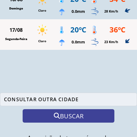
Domingo
Claro
0.0mm
28 Km/h
20ºC
36ºC
17/08
Segunda-Feira
Claro
0.0mm
23 Km/h
BUSCAR