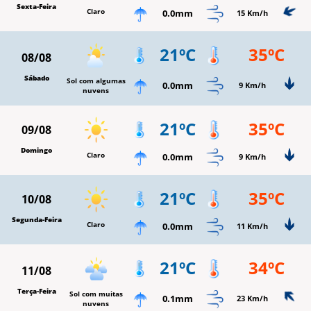
Sexta-Feira
Claro
0.0mm
15 Km/h
21ºC
35ºC
08/08
Sábado
Sol com algumas
0.0mm
9 Km/h
nuvens
21ºC
35ºC
09/08
Domingo
Claro
0.0mm
9 Km/h
21ºC
35ºC
10/08
Segunda-Feira
Claro
0.0mm
11 Km/h
21ºC
34ºC
11/08
Terça-Feira
Sol com muitas
0.1mm
23 Km/h
nuvens