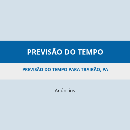
PREVISÃO DO TEMPO
PREVISÃO DO TEMPO PARA TRAIRÃO, PA
Anúncios