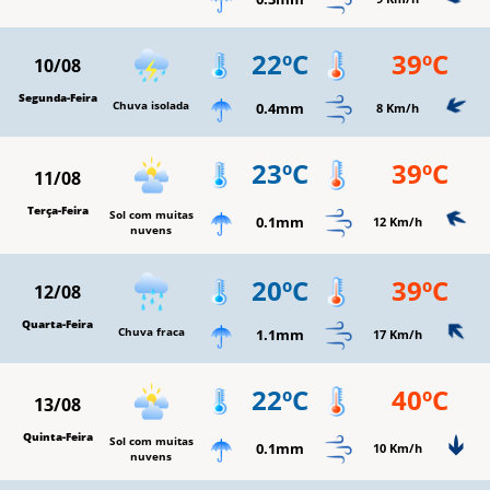
22ºC
39ºC
10/08
Segunda-Feira
Chuva isolada
0.4mm
8 Km/h
23ºC
39ºC
11/08
Terça-Feira
Sol com muitas
0.1mm
12 Km/h
nuvens
20ºC
39ºC
12/08
Quarta-Feira
Chuva fraca
1.1mm
17 Km/h
22ºC
40ºC
13/08
Quinta-Feira
Sol com muitas
0.1mm
10 Km/h
nuvens