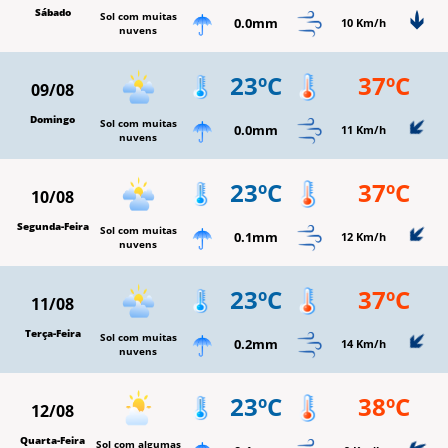
Sábado
Sol com muitas
0.0mm
10 Km/h
nuvens
23ºC
37ºC
09/08
Domingo
Sol com muitas
0.0mm
11 Km/h
nuvens
23ºC
37ºC
10/08
Segunda-Feira
Sol com muitas
0.1mm
12 Km/h
nuvens
23ºC
37ºC
11/08
Terça-Feira
Sol com muitas
0.2mm
14 Km/h
nuvens
23ºC
38ºC
12/08
Quarta-Feira
Sol com algumas