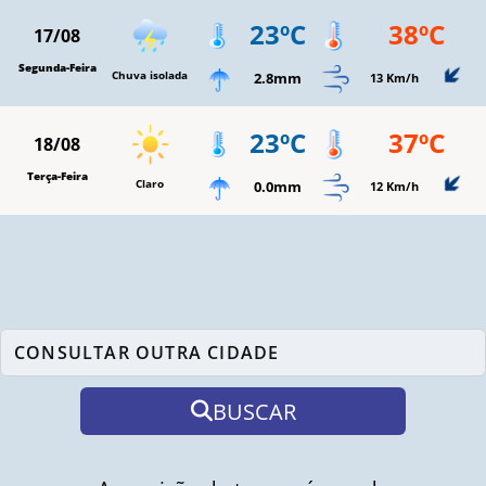
23ºC
38ºC
17/08
Segunda-Feira
Chuva isolada
2.8mm
13 Km/h
23ºC
37ºC
18/08
Terça-Feira
Claro
0.0mm
12 Km/h
BUSCAR