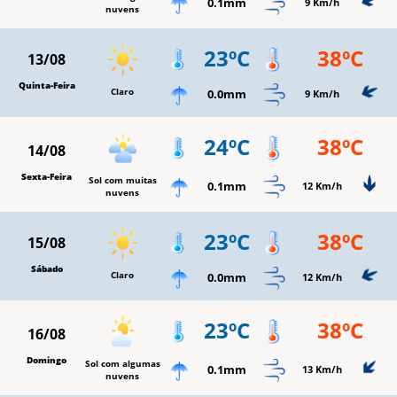
0.1mm
9 Km/h
nuvens
23ºC
38ºC
13/08
Quinta-Feira
Claro
0.0mm
9 Km/h
24ºC
38ºC
14/08
Sexta-Feira
Sol com muitas
0.1mm
12 Km/h
nuvens
23ºC
38ºC
15/08
Sábado
Claro
0.0mm
12 Km/h
23ºC
38ºC
16/08
Domingo
Sol com algumas
0.1mm
13 Km/h
nuvens