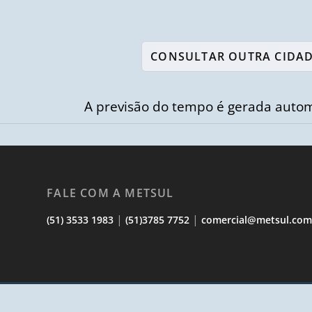
A previsão do tempo é gerada autom
FALE COM A METSUL
|
|
(51) 3533 1983
(51)3785 7752
comercial@metsul.co