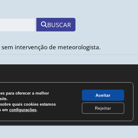
BUSCAR
 sem intervenção de meteorologista.
s para oferecer a melhor
Aceitar
ite.
sobre quais cookies estamos
Rejeitar
os em
configurações
.