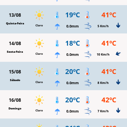
19ºC
41ºC
13/08
Quinta-Feira
Claro
0.0mm
5 Km/h
18ºC
41ºC
14/08
Sexta-Feira
Claro
0.0mm
10 Km/h
20ºC
41ºC
15/08
Sábado
Claro
0.0mm
8 Km/h
20ºC
42ºC
16/08
Domingo
Claro
0.0mm
7 Km/h