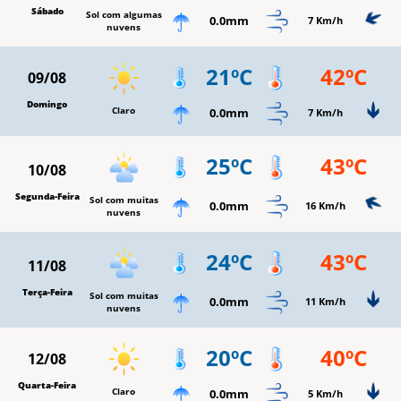
Sábado
Sol com algumas
0.0mm
7 Km/h
nuvens
21ºC
42ºC
09/08
Domingo
Claro
0.0mm
7 Km/h
25ºC
43ºC
10/08
Segunda-Feira
Sol com muitas
0.0mm
16 Km/h
nuvens
24ºC
43ºC
11/08
Terça-Feira
Sol com muitas
0.0mm
11 Km/h
nuvens
20ºC
40ºC
12/08
Quarta-Feira
Claro
0.0mm
5 Km/h