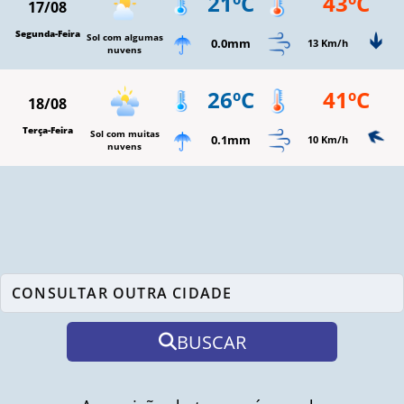
21ºC
43ºC
17/08
Segunda-Feira
Sol com algumas
0.0mm
13 Km/h
nuvens
26ºC
41ºC
18/08
Terça-Feira
Sol com muitas
0.1mm
10 Km/h
nuvens
BUSCAR