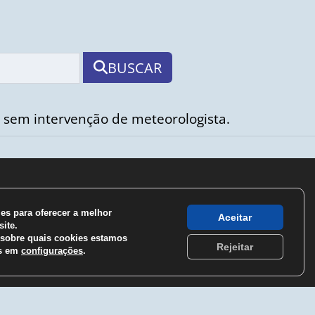
BUSCAR
 sem intervenção de meteorologista.
s para oferecer a melhor
Aceitar
ite.
sobre quais cookies estamos
Rejeitar
os em
configurações
.