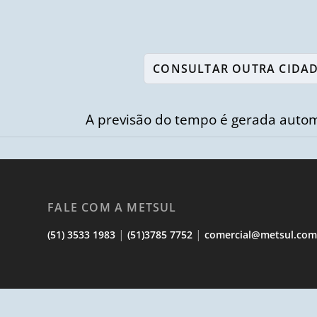
A previsão do tempo é gerada autom
FALE COM A METSUL
|
|
(51) 3533 1983
(51)3785 7752
comercial@metsul.co