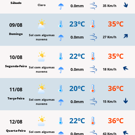
Sábado
Claro
0.0mm
35 Km/h
23ºC
35ºC
09/08
Domingo
Sol com algumas
0.0mm
27 Km/h
nuvens
22ºC
35ºC
10/08
Segunda-Feira
Sol com algumas
0.0mm
18 Km/h
nuvens
20ºC
36ºC
11/08
Terça-Feira
Sol com algumas
0.0mm
15 Km/h
nuvens
22ºC
36ºC
12/08
Quarta-Feira
Sol com algumas
0.0mm
43 Km/h