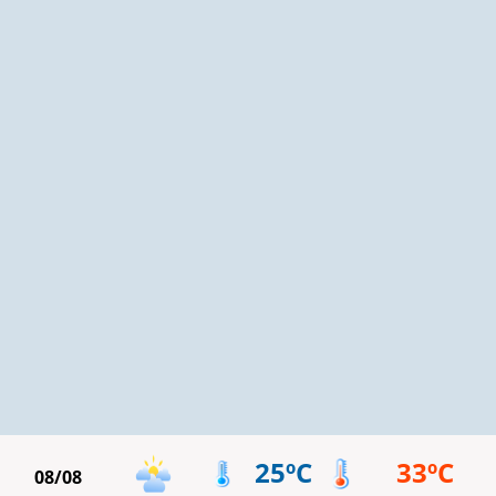
25ºC
33ºC
08/08