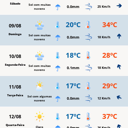
Sábado
Sol com muitas
0.0mm
25 Km/h
nuvens
20ºC
34ºC
09/08
Domingo
Sol com muitas
0.0mm
18 Km/h
nuvens
18ºC
28ºC
10/08
Segunda-Feira
Sol com muitas
0.1mm
18 Km/h
nuvens
17ºC
29ºC
11/08
Terça-Feira
Sol com algumas
0.0mm
12 Km/h
nuvens
17ºC
37ºC
12/08
Quarta-Feira
Claro
0.0mm
26 Km/h