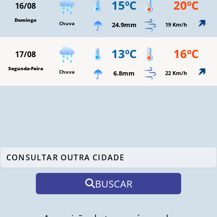
15ºC
20ºC
16/08
Domingo
Chuva
24.9mm
19 Km/h
13ºC
16ºC
17/08
Segunda-Feira
Chuva
6.8mm
22 Km/h
BUSCAR