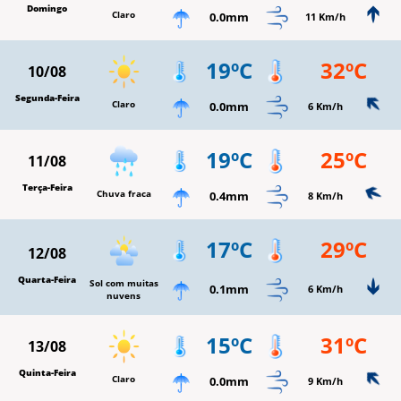
Domingo
Claro
0.0mm
11 Km/h
19ºC
32ºC
10/08
Segunda-Feira
Claro
0.0mm
6 Km/h
19ºC
25ºC
11/08
Terça-Feira
Chuva fraca
0.4mm
8 Km/h
17ºC
29ºC
12/08
Quarta-Feira
Sol com muitas
0.1mm
6 Km/h
nuvens
15ºC
31ºC
13/08
Quinta-Feira
Claro
0.0mm
9 Km/h