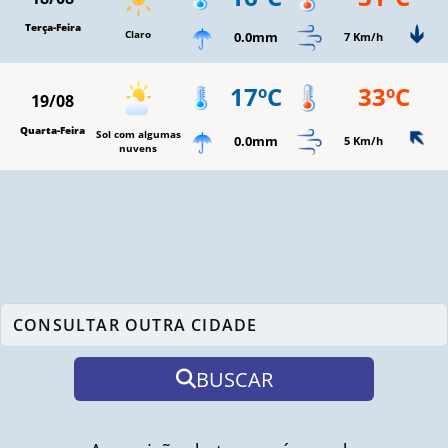
Terça-Feira
Claro
0.0mm
7 Km/h
17ºC
33ºC
19/08
Quarta-Feira
Sol com algumas
0.0mm
5 Km/h
nuvens
BUSCAR