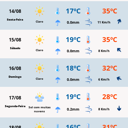
17ºC
35ºC
14/08
Sexta-Feira
Claro
0.0mm
11 Km/h
19ºC
35ºC
15/08
Sábado
Claro
0.0mm
8 Km/h
18ºC
32ºC
16/08
Domingo
Claro
0.0mm
6 Km/h
19ºC
28ºC
17/08
Segunda-Feira
Sol com muitas
0.2mm
8 Km/h
nuvens
16ºC
31ºC
18/08