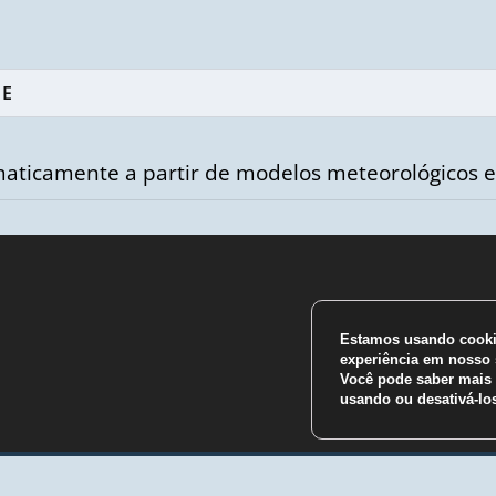
aticamente a partir de modelos meteorológicos e
Estamos usando cookie
m
experiência em nosso s
Você pode saber mais 
usando ou desativá-l