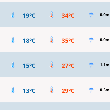
19ºC
34ºC
0.0
18ºC
35ºC
0.0
15ºC
27ºC
1.1
13ºC
29ºC
0.3