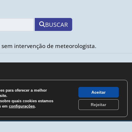
BUSCAR
 sem intervenção de meteorologista.
s para oferecer a melhor
Aceitar
ite.
sobre quais cookies estamos
Rejeitar
os em
configurações
.