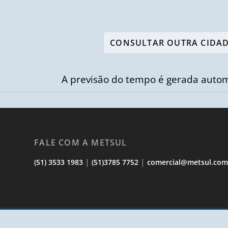
A previsão do tempo é gerada autom
FALE COM A METSUL
|
|
(51) 3533 1983
(51)3785 7752
comercial@metsul.co