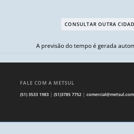
A previsão do tempo é gerada autom
FALE COM A METSUL
|
|
(51) 3533 1983
(51)3785 7752
comercial@metsul.co