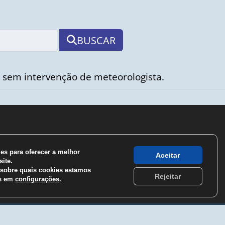
BUSCAR
 sem intervenção de meteorologista.
s para oferecer a melhor
Aceitar
ite.
sobre quais cookies estamos
Rejeitar
os em
configurações
.