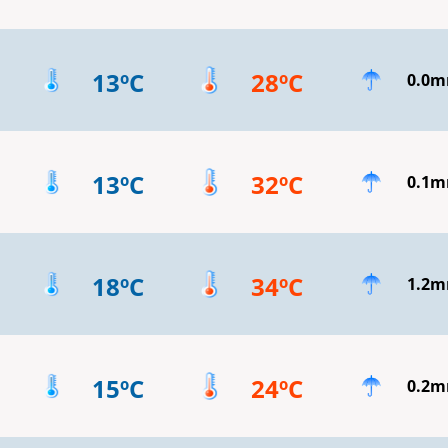
13ºC
28ºC
0.0
13ºC
32ºC
0.1
18ºC
34ºC
1.2
15ºC
24ºC
0.2