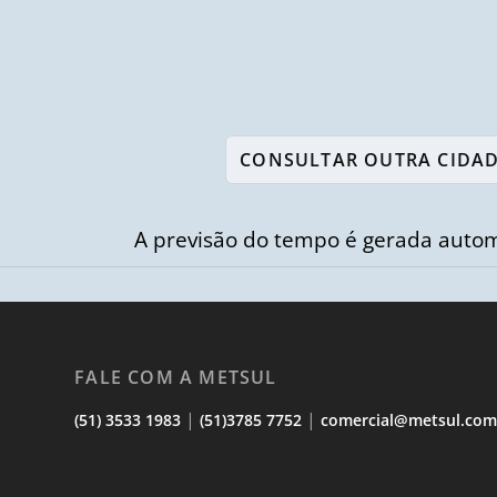
A previsão do tempo é gerada autom
FALE COM A METSUL
|
|
(51) 3533 1983
(51)3785 7752
comercial@metsul.co