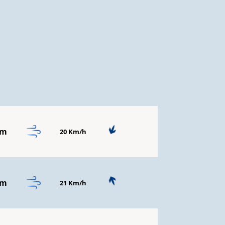
mm
20 Km/h
mm
21 Km/h