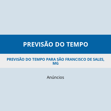
PREVISÃO DO TEMPO
PREVISÃO DO TEMPO PARA SÃO FRANCISCO DE SALES,
MG
Anúncios