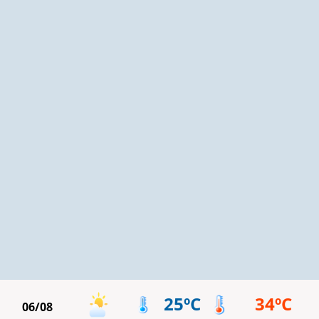
25ºC
34ºC
06/08